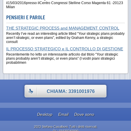
il15/03/2016presso ilCentro Congressi Stelline Corso Magenta 61 -20123
Milan
PENSIERI E PAROLE
THE STRATEGIC PROCESS and MANAGEMENT CONTROL
Recently I’ve read an interesting article titled “Your strategic plans probably
aren’t strategic, or even plans”, edited by Graham Kenny, a strategic
consult
IL PROCESSO STRATEGICO e IL CONTROLLO DI GESTIONE
Recentemente ho letto un interessante articolo dal titolo “Your strategic
plans probably aren’t strategic, or even plans” (I vostri piani strategici
probabilmen
CHIAMA: 3391001976
Desktop
Email
Dove sono
2023 Stefano Casalboni. Tutti i diritti riservati.
P.I.: 01639240090