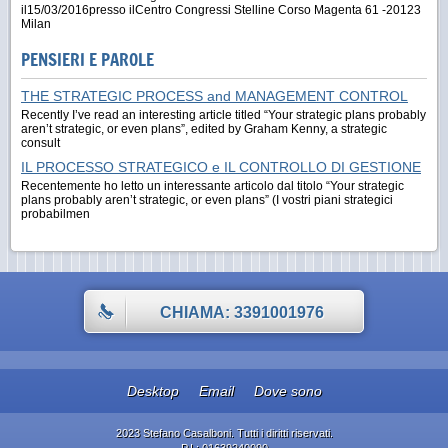
il15/03/2016presso ilCentro Congressi Stelline Corso Magenta 61 -20123
Milan
PENSIERI E PAROLE
THE STRATEGIC PROCESS and MANAGEMENT CONTROL
Recently I’ve read an interesting article titled “Your strategic plans probably
aren’t strategic, or even plans”, edited by Graham Kenny, a strategic
consult
IL PROCESSO STRATEGICO e IL CONTROLLO DI GESTIONE
Recentemente ho letto un interessante articolo dal titolo “Your strategic
plans probably aren’t strategic, or even plans” (I vostri piani strategici
probabilmen
CHIAMA: 3391001976
Desktop
Email
Dove sono
2023 Stefano Casalboni. Tutti i diritti riservati.
P.I.: 01639240090